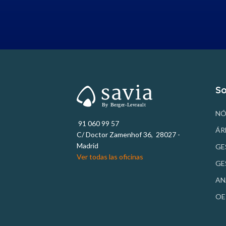
So
NÓ
91 060 99 57
ÁR
C/ Doctor Zamenhof 36, 28027 -
Madrid
GE
Ver todas las oficinas
GE
AN
OE