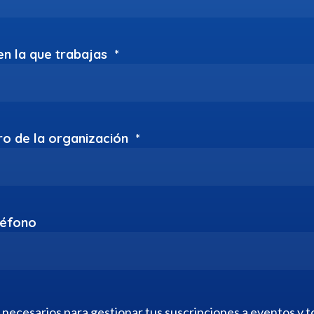
n la que trabajas
*
ro de la organización
*
léfono
necesarios para gestionar tus suscripciones a eventos y t