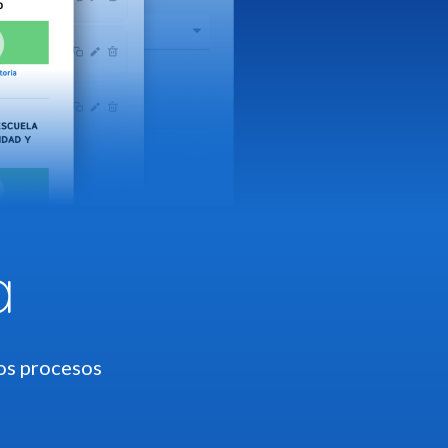
a
os procesos