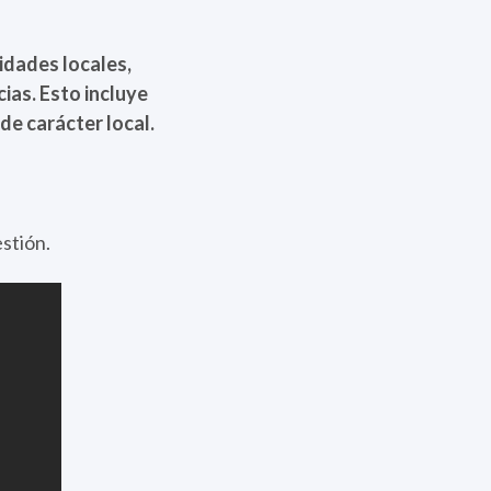
tidades locales,
as. Esto incluye
e carácter local.
stión.