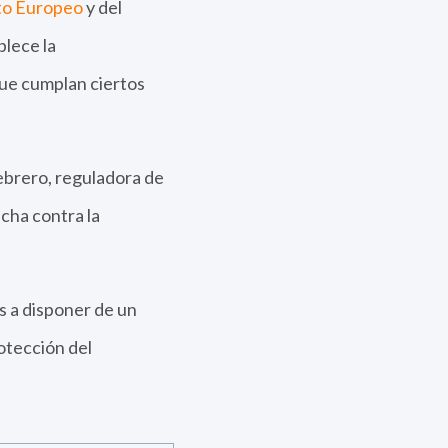
nto Europeo
y del
lece la
ue cumplan ciertos
febrero, reguladora de
cha contra la
s a disponer de un
otección del