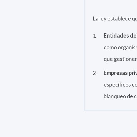
La ley establece q
Entidades del
como organism
que gestionen 
Empresas pri
específicos co
blanqueo de ca