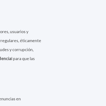
res, usuarios y
rregulares, éticamente
udes y corrupción,
dencia
l para que las
denuncias en